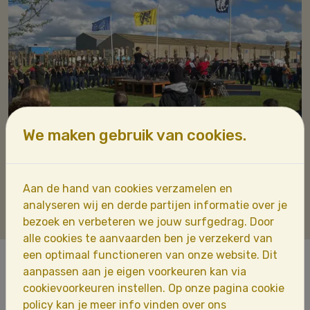
We maken gebruik van cookies.
Aan de hand van cookies verzamelen en
analyseren wij en derde partijen informatie over je
bezoek en verbeteren we jouw surfgedrag. Door
alle cookies te aanvaarden ben je verzekerd van
een optimaal functioneren van onze website. Dit
aanpassen aan je eigen voorkeuren kan via
Bekijk hier enkel foto's van onze
cookievoorkeuren instellen. Op onze pagina cookie
Jongereharmonie (JoHa)
policy kan je meer info vinden over ons