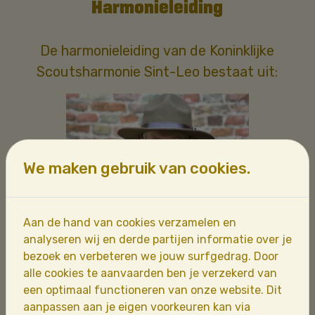
Harmonieleiding
De harmonieleiding van de Koninklijke
Scoutsharmonie Sint-Leo bestaat uit:
We maken gebruik van cookies.
Aan de hand van cookies verzamelen en
analyseren wij en derde partijen informatie over je
bezoek en verbeteren we jouw surfgedrag. Door
alle cookies te aanvaarden ben je verzekerd van
een optimaal functioneren van onze website. Dit
Bart Decock
aanpassen aan je eigen voorkeuren kan via