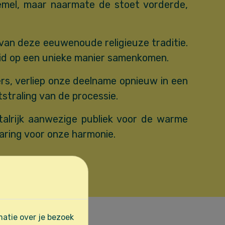
hemel, maar naarmate de stoet vorderde,
 van deze eeuwenoude religieuze traditie.
heid op een unieke manier samenkomen.
ers, verliep onze deelname opnieuw in een
straling van de processie.
talrijk aanwezige publiek voor de warme
aring voor onze harmonie.
atie over je bezoek