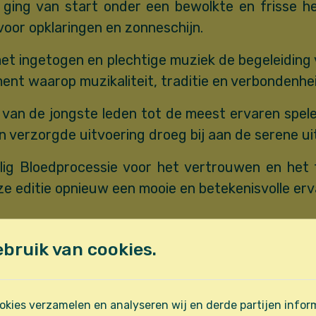
 ging van start onder een bewolkte en frisse 
 voor opklaringen en zonneschijn.
et ingetogen en plechtige muziek de begeleiding
oment waarop muzikaliteit, traditie en verbonden
 van de jongste leden tot de meest ervaren spel
 verzorgde uitvoering droeg bij aan de serene uit
lig Bloedprocessie voor het vertrouwen en het 
ze editie opnieuw een mooie en betekenisvolle erv
bruik van cookies.
kies verzamelen en analyseren wij en derde partijen inform