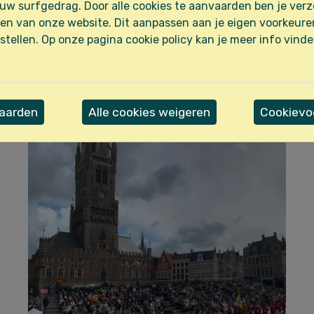
ijk hier beelden van ons optr
uw surfgedrag. Door alle cookies te aanvaarden ben je ver
en van onze website. Dit aanpassen aan je eigen voorkeure
tijdens Heilig Bloedprocessie
stellen. Op onze pagina cookie policy kan je meer info vind
vaarden
Alle cookies weigeren
Cookievoo