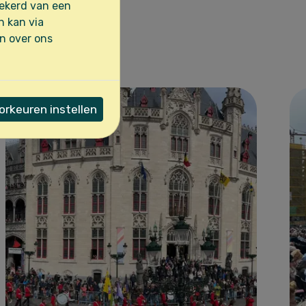
eden
zekerd van een
n kan via
en over ons
rkeuren instellen