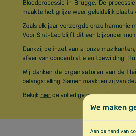
Bloedprocessie in Brugge. De processie
maakte het grijze weer geleidelijk plaats
Zoals elk jaar verzorgde onze harmonie m
Voor Sint-Leo blijft dit een bijzonder m
Dankzij de inzet van al onze muzikanten,
sfeer van concentratie en toewijding. Hun
Wij danken de organisatoren van de Hei
belangstelling. Samen maakten zij van de
Bekijk
hier
de volledige processie.
We maken ge
Aan de hand van coo