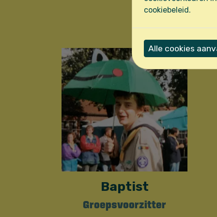
cookiebeleid.
De groepsploeg v
Alle cookies aan
Baptist
Groepsvoorzitter