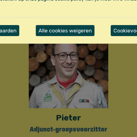
an de Scoutsgroep en Koninklijke Scoutsharmonie
uit volgende de oud-leiding:
vaarden
Alle cookies weigeren
Cookievoo
Pieter
Adjunct-groepsvoorzitter