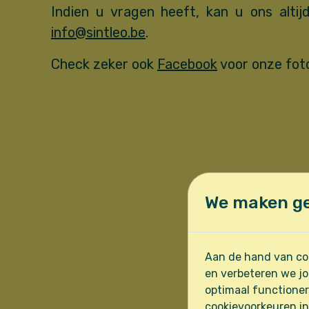
Indien u vragen heeft, kan u ons altijd
info@sintleo.be
.
Check zeker ook
Facebook
voor onze fot
We maken ge
Aan de hand van coo
en verbeteren we jo
optimaal functioner
cookievoorkeuren in