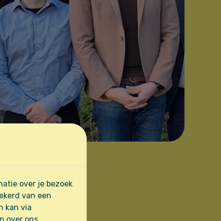
atie over je bezoek
zekerd van een
n kan via
en over ons