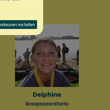
 Sint-Leo bestaat
rkeuren instellen
Delphine
Groepssecretaris