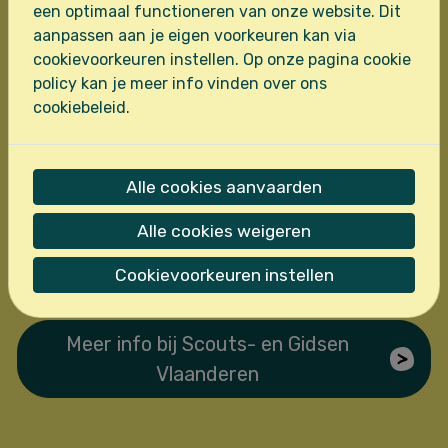
een optimaal functioneren van onze website. Dit
Moest dat niet gebeuren, dan mag je altijd
aanpassen aan je eigen voorkeuren kan via
mailen naar
ledenbeheer@sintleo.be
.
cookievoorkeuren instellen. Op onze pagina cookie
policy kan je meer info vinden over ons
🤔 Geen idee welke tak?
cookiebeleid.
Geen probleem! Ken je een vriendje of
leid(st)er al, vul dat in bij de opmerkingen, dan
Alle cookies aanvaarden
helpen wij je verder met de keuze.
Alle cookies weigeren
Cookievoorkeuren instellen
Meer info bij Scouts- en Gidsen
Vlaanderen