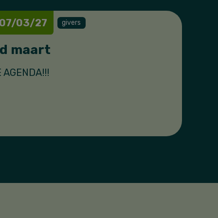
 07/03/27
givers
d maart
E AGENDA!!!