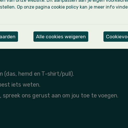
en van onze website. Dit aanpassen aan je eigen voorkeure
eiding
Leidi
stellen. Op onze pagina cookie policy kan je meer info vind
een e-mail
+32 484 2
Stuur een
vaarden
Alle cookies weigeren
Cookievoo
m (das, hemd en T-shirt/pull).
 best iets weten.
, spreek ons gerust aan om jou toe te voegen.