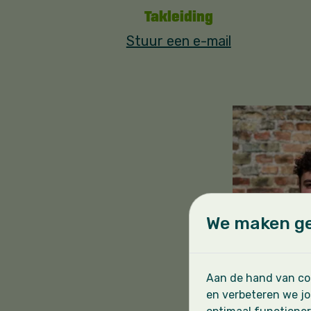
Takleiding
Stuur een e-mail
We maken ge
Aan de hand van coo
en verbeteren we jo
Briek 