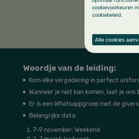
optimaal functioner
L
cookievoorkeuren in
cookiebeleid.
Stuur 
Alle cookies aan
Woordje van de leiding:
Kom elke vergadering in perfect unifor
Wanneer je niet kan komen, laat je ons
Er is een Whatsappgroep met de givers
Belangrijke data:
7-9 november: Weekend
2-7 maart: leefweek