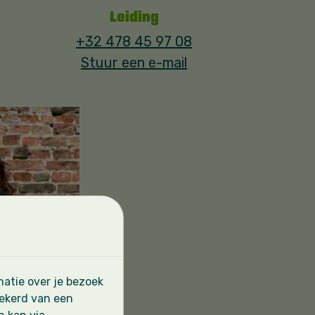
Leiding
+32 478 45 97 08
Stuur een e-mail
atie over je bezoek
zekerd van een
Van Maele