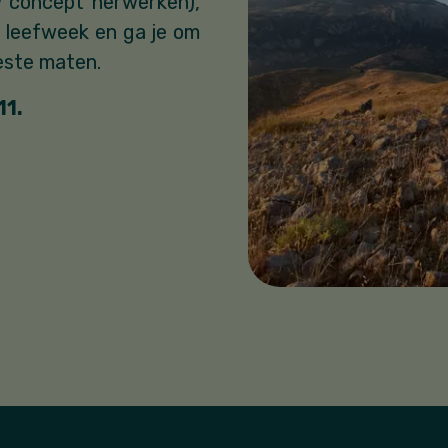
w concept herwerken),
e leefweek en ga je om
beste maten.
11.