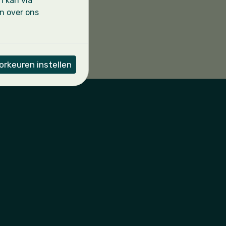
n kan via
ng
en over ons
6 85 89
 e-mail
rkeuren instellen