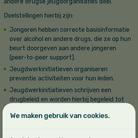
andere Brugse jeugdorganisaties deel.
Doelstellingen hierbij zijn:
Jongeren hebben correcte basisinformatie
over alcohol en andere drugs, die ze op hun
beurt doorgeven aan andere jongeren
(peer-to-peer support).
Jeugdwerkinitiatieven organiseren
preventie activiteiten voor hun leden.
Jeugdwerkinitiatieven schrijven een
drugbeleid en worden hierbij begeleid tot
een kwaliteitsvol product.
We maken gebruik van cookies.
Het thema alcohol- en andere
drugpreventie blijft levendig binnen de