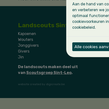
Aan de hand van coo
en verbeteren we jo
optimaal functioner
cookievoorkeuren in
Landscouts Sint-Leo
cookiebeleid.
Kapoenen
Wie zijn
Wouters
Activite
Jonggivers
Nieuws
Alle cookies aan
Givers
Jin
De landscouts maken deel uit
van
Scoutsgroep Sint-Leo
.
website created by digicreate.be