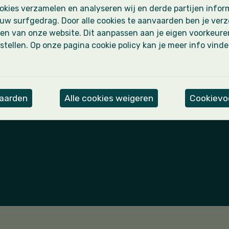
kies verzamelen en analyseren wij en derde partijen inform
uw surfgedrag. Door alle cookies te aanvaarden ben je ver
en van onze website. Dit aanpassen aan je eigen voorkeure
stellen. Op onze pagina cookie policy kan je meer info vind
Wettelijk
 we?
Privacyverklaring
iten
Cookie policy
Cookie-instellingen
vaarden
Alle cookies weigeren
Cookievoo