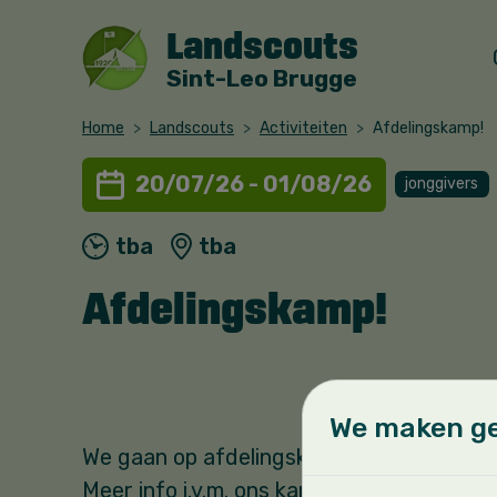
Landscouts
Sint-Leo Brugge
Home
Landscouts
Activiteiten
Afdelingskamp!
20/07/26 - 01/08/26
jonggivers
tba
tba
Afdelingskamp!
We maken ge
We gaan op afdelingskamp! JOEPIEEEEE :
Meer info i.v.m. ons kamp volgt via mail 