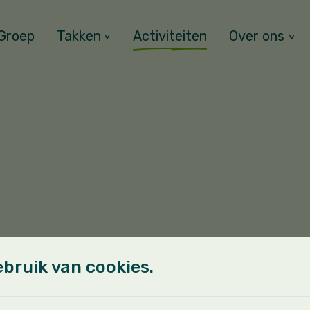
Groep
Takken
Activiteiten
Over ons
bruik van cookies.
)))
en op de website. Er komt zeker ook nog een kampvo