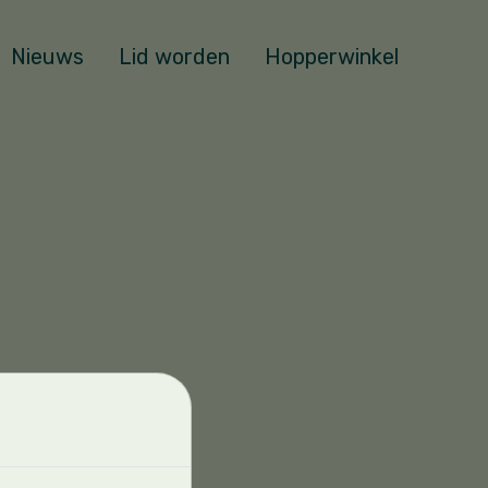
Nieuws
Lid worden
Hopperwinkel
orstelling. Tot dan!