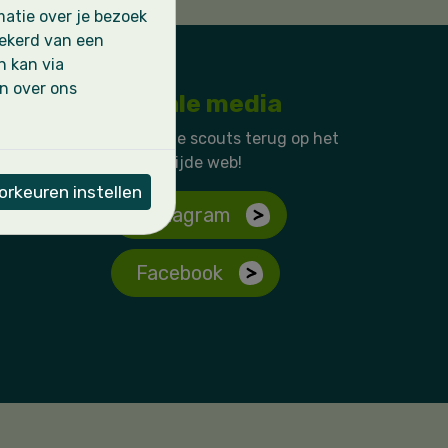
atie over je bezoek
zekerd van een
n kan via
en over ons
Sociale media
Vind onze scouts terug op het
wereldwijde web!
rkeuren instellen
Instagram
Facebook