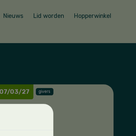
Nieuws
Lid worden
Hopperwinkel
 07/03/27
givers
d maart
E AGENDA!!!