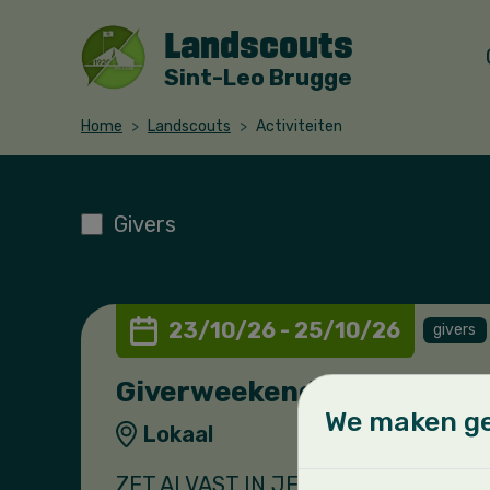
Landscouts
Sint-Leo Brugge
Home
Landscouts
Activiteiten
Givers
23/10/26 - 25/10/26
givers
Giverweekend oktober
We maken ge
Lokaal
ZET ALVAST IN JE AGENDA!!!