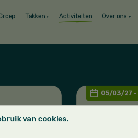
Groep
Takken
Activiteiten
Over ons
05/03/27 -
Giverweeken
bruik van cookies.
ZET DIT OOK IN J