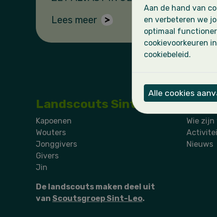
Aan de hand van coo
Lees meer
en verbeteren we jo
optimaal functioner
cookievoorkeuren in
cookiebeleid.
Alle cookies aan
Landscouts Sint-Leo
Kapoenen
Wie zijn
Wouters
Activite
Jonggivers
Nieuws
Givers
Jin
De landscouts maken deel uit
van
Scoutsgroep Sint-Leo
.