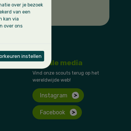
atie over je bezoek
zekerd van een
n kan via
en over ons
rkeuren instellen
Sociale media
Vind onze scouts terug op het
wereldwijde web!
Instagram
Facebook