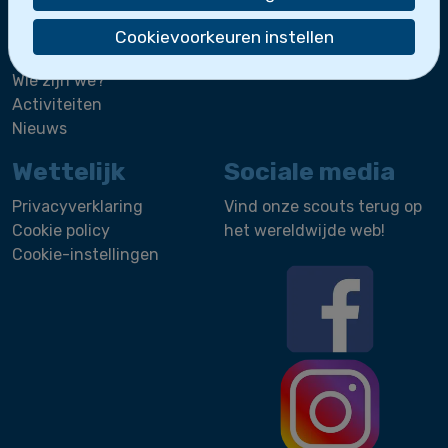
De zeescouts maken deel uit van
Scoutsgroep
Cookievoorkeuren instellen
Sint-Leo
.
Wie zijn we?
Activiteiten
Nieuws
Wettelijk
Sociale media
Privacyverklaring
Vind onze scouts terug op
Cookie policy
het wereldwijde web!
Cookie-instellingen