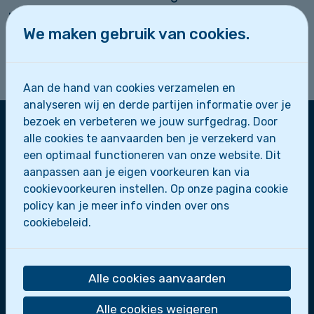
problemen zijn met vervoer of de prijs, mag je
We maken gebruik van cookies.
altijd een berichtje sturen naar de leiding.
Vergeet je zwemgerief en 5 euro niet mee te
brengen!
Aan de hand van cookies verzamelen en
analyseren wij en derde partijen informatie over je
bezoek en verbeteren we jouw surfgedrag. Door
alle cookies te aanvaarden ben je verzekerd van
Zeescouts Sint-Leo
een optimaal functioneren van onze website. Dit
aanpassen aan je eigen voorkeuren kan via
Zeepaardjes
cookievoorkeuren instellen. Op onze pagina cookie
Zeewolfjes
policy kan je meer info vinden over ons
Zeerobben
cookiebeleid.
Dolfijnen
Scheepsmakkers
Zeeverkenners
Alle cookies aanvaarden
Loodsen
Bootslui
Alle cookies weigeren