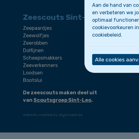
Aan de hand van coo
en verbeteren we jo
Zeescouts Sint-Leo
optimaal functioner
cookievoorkeuren in
Zeepaardjes
Wie zijn
cookiebeleid.
Zeewolfjes
Activite
Zeerobben
Nieuws
Dolfijnen
Scheepsmakkers
Alle cookies aan
Zeeverkenners
Loodsen
Bootslui
De zeescouts maken deel uit
van
Scoutsgroep Sint-Leo
.
website created by digicreate.be