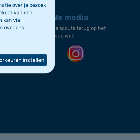
atie over je bezoek
zekerd van een
Sociale media
n kan via
en over ons
Vind onze scouts terug op het
wereldwijde web!
rkeuren instellen