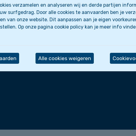
kies verzamelen en analyseren wij en derde partijen inform
uw surfgedrag. Door alle cookies te aanvaarden ben je ver
Wettelijk
en van onze website. Dit aanpassen aan je eigen voorkeure
stellen. Op onze pagina cookie policy kan je meer info vind
 we?
Privacyverklaring
iten
Cookie policy
Cookie-instellingen
vaarden
Alle cookies weigeren
Cookievoo