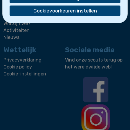
De zeescouts maken deel uit van
Scoutsgroep
Cookievoorkeuren instellen
Sint-Leo
.
Wie zijn we?
Activiteiten
Nieuws
Wettelijk
Sociale media
Privacyverklaring
Vind onze scouts terug op
Cookie policy
het wereldwijde web!
Cookie-instellingen