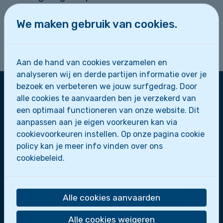
We maken gebruik van cookies.
Vergeet niet om
€3
mee te nemen.
Tot dan!!
Aan de hand van cookies verzamelen en
analyseren wij en derde partijen informatie over je
bezoek en verbeteren we jouw surfgedrag. Door
alle cookies te aanvaarden ben je verzekerd van
Zeescouts Sint-Leo
een optimaal functioneren van onze website. Dit
aanpassen aan je eigen voorkeuren kan via
Zeepaardjes
cookievoorkeuren instellen. Op onze pagina cookie
Zeewolfjes
policy kan je meer info vinden over ons
Zeerobben
cookiebeleid.
Dolfijnen
Scheepsmakkers
Zeeverkenners
Alle cookies aanvaarden
Loodsen
Bootslui
Alle cookies weigeren