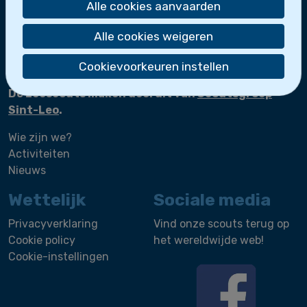
Dolfijnen
Alle cookies aanvaarden
Scheepsmakkers
Zeeverkenners
Alle cookies weigeren
Loodsen
Bootslui
Cookievoorkeuren instellen
De zeescouts maken deel uit van
Scoutsgroep
Sint-Leo
.
Wie zijn we?
Activiteiten
Nieuws
Wettelijk
Sociale media
Privacyverklaring
Vind onze scouts terug op
Cookie policy
het wereldwijde web!
Cookie-instellingen