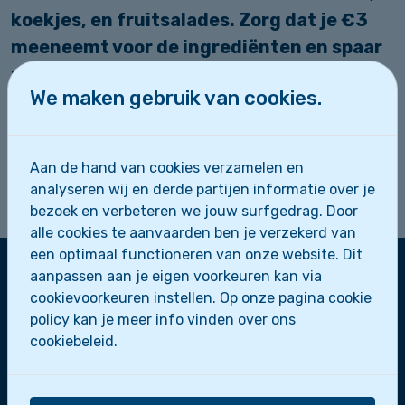
koekjes, en fruitsalades. Zorg dat je €3
meeneemt voor de ingrediënten en spaar
nog een plaatsje in je buik voor de
We maken gebruik van cookies.
lekkerste dessert. Het wordt een middag
vol bakken, proeven en plezier! Kom met
veel zin om te koken en te smullen, want
Aan de hand van cookies verzamelen en
we gaan er samen iets heel lekkers van
analyseren wij en derde partijen informatie over je
maken. Tot dan!
bezoek en verbeteren we jouw surfgedrag. Door
alle cookies te aanvaarden ben je verzekerd van
een optimaal functioneren van onze website. Dit
aanpassen aan je eigen voorkeuren kan via
cookievoorkeuren instellen. Op onze pagina cookie
Zeescouts Sint-Leo
policy kan je meer info vinden over ons
Zeepaardjes
cookiebeleid.
Zeewolfjes
Zeerobben