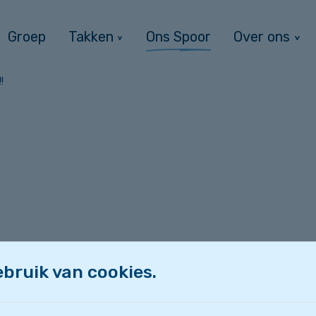
Groep
Takken
Ons Spoor
Over ons
!
ns en vooral plezier. Neem je favoriete wieltjes 
bruik van cookies.
elemaal vol energie staat. Klaar? Dan is het tijd om