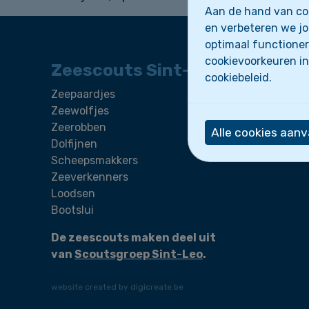
Aan de hand van coo
en verbeteren we jo
optimaal functioner
cookievoorkeuren in
Zeescouts Sint-Leo
cookiebeleid.
Zeepaardjes
Wie zijn
Zeewolfjes
Activite
Zeerobben
Nieuws
Alle cookies aan
Dolfijnen
Scheepsmakkers
Zeeverkenners
Loodsen
Bootslui
De zeescouts maken deel uit
van
Scoutsgroep Sint-Leo
.
website created by digicreate.be