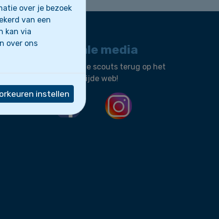
atie over je bezoek
zekerd van een
n kan via
en over ons
Sociale media
Vind onze scouts terug op het
wereldwijde web!
rkeuren instellen