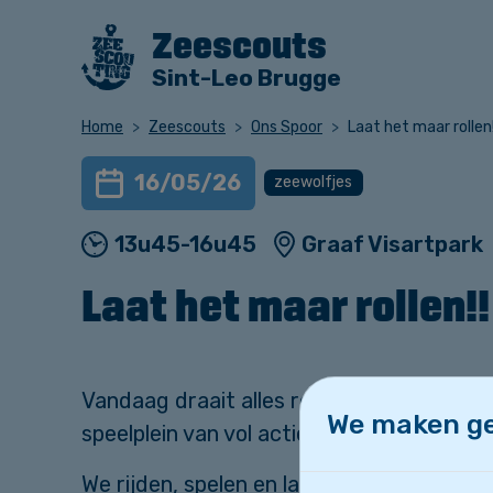
Zeescouts
Sint-Leo Brugge
Home
Zeescouts
Ons Spoor
Laat het maar rollen!
16/05/26
zeewolfjes
13u45-16u45
Graaf Visartpark
Laat het maar rollen!!
Vandaag draait alles rond snelheid, bala
We maken ge
speelplein van vol actie en spelletjes.
We rijden, spelen en lachen tot het plein h