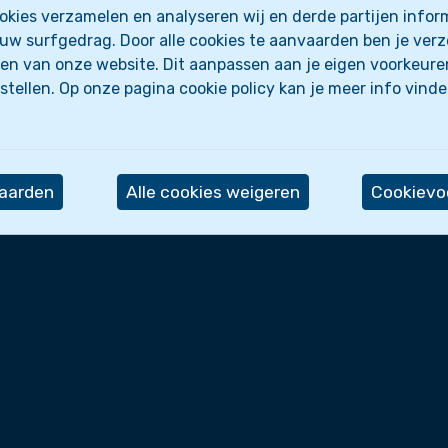
kies verzamelen en analyseren wij en derde partijen inform
uw surfgedrag. Door alle cookies te aanvaarden ben je ver
en van onze website. Dit aanpassen aan je eigen voorkeure
stellen. Op onze pagina cookie policy kan je meer info vind
Wettelijk
 we?
Privacyverklaring
iten
Cookie policy
Cookie-instellingen
vaarden
Alle cookies weigeren
Cookievoo