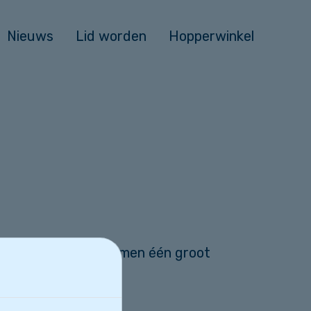
Nieuws
Lid worden
Hopperwinkel
mee en we maken er samen één groot
 te rollen!