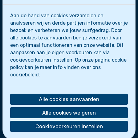
Aan de hand van cookies verzamelen en
Zeescouts Sint-Leo
analyseren wij en derde partijen informatie over je
bezoek en verbeteren we jouw surfgedrag. Door
Zeepaardjes
alle cookies te aanvaarden ben je verzekerd van
Zeewolfjes
een optimaal functioneren van onze website. Dit
Zeerobben
aanpassen aan je eigen voorkeuren kan via
Dolfijnen
cookievoorkeuren instellen. Op onze pagina cookie
Scheepsmakkers
policy kan je meer info vinden over ons
Zeeverkenners
cookiebeleid.
Loodsen
Bootslui
De zeescouts maken deel uit van
Scoutsgroep
Alle cookies aanvaarden
Sint-Leo
.
Alle cookies weigeren
Wie zijn we?
Activiteiten
Cookievoorkeuren instellen
Nieuws