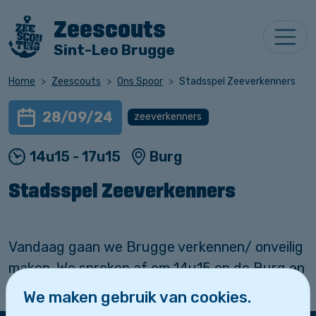
Zeescouts
Sint-Leo Brugge
Home
Zeescouts
Ons Spoor
Stadsspel Zeeverkenners
28/09/24
zeeverkenners
14u15 - 17u15
Burg
Stadsspel Zeeverkenners
Vandaag gaan we Brugge verkennen/ onveilig
maken. We spreken af om 14u15 op de Burg en
sluiten hier ook weer om 17u15.
We maken gebruik van cookies.