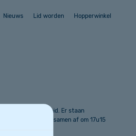
Nieuws
Lid worden
Hopperwinkel
zier en gezelligheid. Er staan
e fantastische middag samen af om 17u15