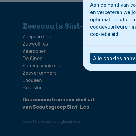
Aan de hand van coo
en verbeteren we jo
optimaal functioner
Zeescouts Sint-Leo
cookievoorkeuren in
cookiebeleid.
Zeepaardjes
Wie zijn
Zeewolfjes
Activite
Zeerobben
Nieuws
Alle cookies aan
Dolfijnen
Scheepsmakkers
Zeeverkenners
Loodsen
Bootslui
De zeescouts maken deel uit
van
Scoutsgroep Sint-Leo
.
website created by digicreate.be