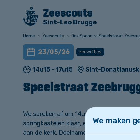
Zeescouts
Sint-Leo Brugge
Home
Zeescouts
Ons Spoor
Speelstraat Zeebru
23/05/26
zeewolfjes
14u15 - 17u15
Sint-Donatianusk
Speelstraat Zeebrug
We spreken af om 14u15 aan de Sint-Donat
We maken ge
springkastelen klaar, er zijn leuke spell
aan de kerk. Deelname kost
€5
.