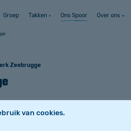
Groep
Takken
Ons Spoor
Over ons
gge
erk Zeebrugge
ge
ianuskerk in Zeebrugge voor een namiddag vol ple
bruik van cookies.
etjes en je kan je laten schminken. We sluiten dez