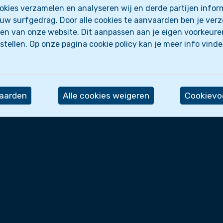
kies verzamelen en analyseren wij en derde partijen inform
uw surfgedrag. Door alle cookies te aanvaarden ben je ver
en van onze website. Dit aanpassen aan je eigen voorkeure
Wettelijk
stellen. Op onze pagina cookie policy kan je meer info vind
 we?
Privacyverklaring
iten
Cookie policy
Cookie-instellingen
vaarden
Alle cookies weigeren
Cookievoo