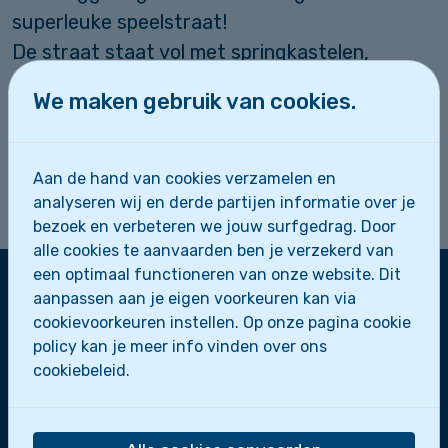
superleuke speelstraat!
De straat staat vol met springkastelen,
spelletjes en gekke fietsen.
We maken gebruik van cookies.
We gaan er samen een geweldige dag van
maken!
Aan de hand van cookies verzamelen en
analyseren wij en derde partijen informatie over je
Tot dan!!
bezoek en verbeteren we jouw surfgedrag. Door
alle cookies te aanvaarden ben je verzekerd van
een optimaal functioneren van onze website. Dit
aanpassen aan je eigen voorkeuren kan via
Zeescouts Sint-Leo
cookievoorkeuren instellen. Op onze pagina cookie
policy kan je meer info vinden over ons
Zeepaardjes
cookiebeleid.
Zeewolfjes
Zeerobben
Dolfijnen