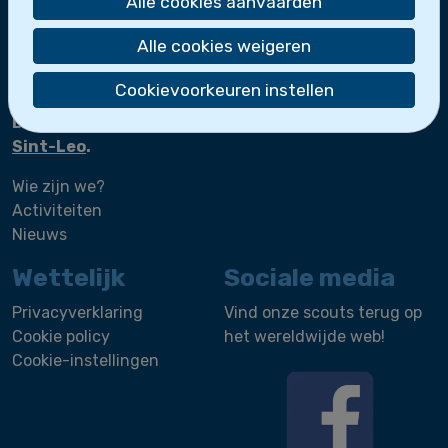
Alle cookies aanvaarden
Scheepsmakkers
Zeeverkenners
Alle cookies weigeren
Loodsen
Bootslui
Cookievoorkeuren instellen
De zeescouts maken deel uit van
Scoutsgroep
Sint-Leo
.
Wie zijn we?
Activiteiten
Nieuws
Wettelijk
Sociale media
Privacyverklaring
Vind onze scouts terug op
Cookie policy
het wereldwijde web!
Cookie-instellingen