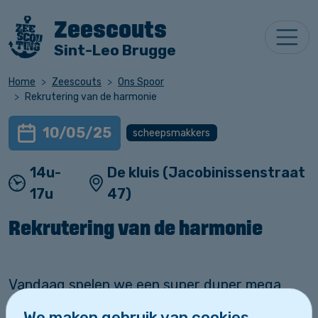
Zeescouts
Sint-Leo Brugge
Home
Zeescouts
Ons Spoor
Rekrutering van de harmonie
10/05/25
scheepsmakkers
14u-
De kluis (Jacobinissenstraat
17u
47)
Rekrutering van de harmonie
Vandaag spelen we een super duper mega
cool spel met de harmonie!!! Kom allemaal maar
We maken gebruik van cookies.