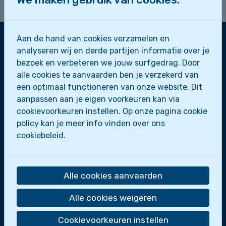
af want het belooft legendarisch te worden!!!
Aan de hand van cookies verzamelen en
analyseren wij en derde partijen informatie over je
Zeescouts Sint-Leo
bezoek en verbeteren we jouw surfgedrag. Door
alle cookies te aanvaarden ben je verzekerd van
Zeepaardjes
een optimaal functioneren van onze website. Dit
Zeewolfjes
aanpassen aan je eigen voorkeuren kan via
Zeerobben
cookievoorkeuren instellen. Op onze pagina cookie
Dolfijnen
policy kan je meer info vinden over ons
Scheepsmakkers
cookiebeleid.
Zeeverkenners
Loodsen
Bootslui
Alle cookies aanvaarden
De zeescouts maken deel uit van
Scoutsgroep
Sint-Leo
.
Alle cookies weigeren
Wie zijn we?
Cookievoorkeuren instellen