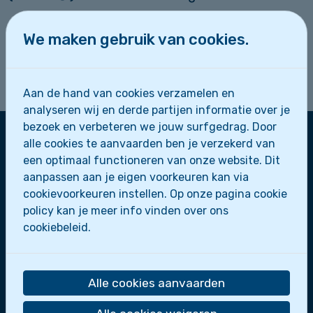
We spreken af om
14u15 aan het kasteel
We maken gebruik van cookies.
van Ryckevelde
en sluiten daar weer af om
17u15
. Trek zeker een
lange broek
aan, want
we gaan écht het bos in!
Aan de hand van cookies verzamelen en
analyseren wij en derde partijen informatie over je
bezoek en verbeteren we jouw surfgedrag. Door
alle cookies te aanvaarden ben je verzekerd van
een optimaal functioneren van onze website. Dit
Zeescouts Sint-Leo
aanpassen aan je eigen voorkeuren kan via
Zeepaardjes
cookievoorkeuren instellen. Op onze pagina cookie
Zeewolfjes
policy kan je meer info vinden over ons
Zeerobben
cookiebeleid.
Dolfijnen
Scheepsmakkers
Zeeverkenners
Alle cookies aanvaarden
Loodsen
Bootslui