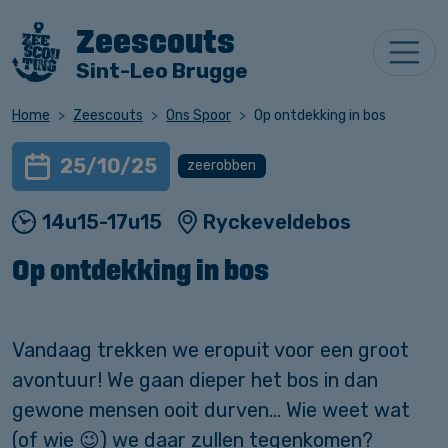
Zeescouts
Sint-Leo Brugge
Home
Zeescouts
Ons Spoor
Op ontdekking in bos
25/10/25
zeerobben
14u15-17u15
Ryckeveldebos
Op ontdekking in bos
Vandaag trekken we eropuit voor een groot
avontuur! We gaan dieper het bos in dan
gewone mensen ooit durven… Wie weet wat
(of wie 😉) we daar zullen tegenkomen?