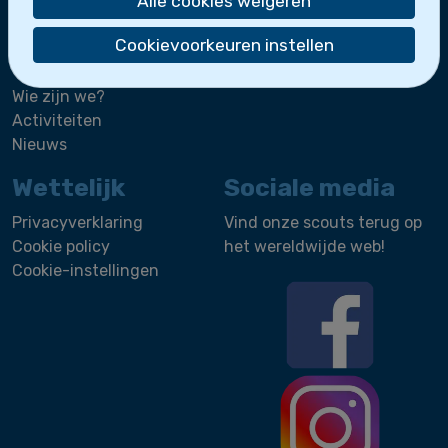
Alle cookies weigeren
De zeescouts maken deel uit van
Scoutsgroep
Cookievoorkeuren instellen
Sint-Leo
.
Wie zijn we?
Activiteiten
Nieuws
Wettelijk
Sociale media
Privacyverklaring
Vind onze scouts terug op
Cookie policy
het wereldwijde web!
Cookie-instellingen