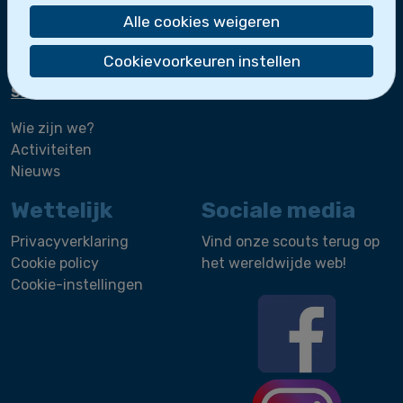
Loodsen
Alle cookies weigeren
Bootslui
Cookievoorkeuren instellen
De zeescouts maken deel uit van
Scoutsgroep
Sint-Leo
.
Wie zijn we?
Activiteiten
Nieuws
Wettelijk
Sociale media
Privacyverklaring
Vind onze scouts terug op
Cookie policy
het wereldwijde web!
Cookie-instellingen