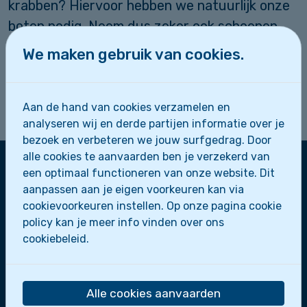
krabben? Hiervoor hebben we natuurlijk onze
boten nodig. Neem dus zeker ook schoenen
met witte zolen en reservekledij mee. We
We maken gebruik van cookies.
starten om 14u00 en eindigen weer om 17u00.
Tot dan!
Aan de hand van cookies verzamelen en
De leiding
analyseren wij en derde partijen informatie over je
bezoek en verbeteren we jouw surfgedrag. Door
alle cookies te aanvaarden ben je verzekerd van
een optimaal functioneren van onze website. Dit
aanpassen aan je eigen voorkeuren kan via
Zeescouts Sint-Leo
cookievoorkeuren instellen. Op onze pagina cookie
Zeepaardjes
policy kan je meer info vinden over ons
Zeewolfjes
cookiebeleid.
Zeerobben
Dolfijnen
Scheepsmakkers
Alle cookies aanvaarden
Zeeverkenners