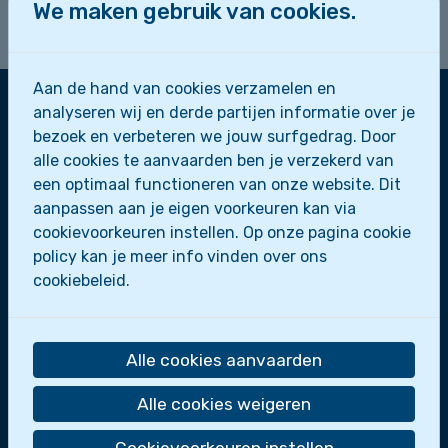
14u- 17u. Bereid je maar goed voor en haal je
We maken gebruik van cookies.
creatiefste kant maar naar boven!
Aan de hand van cookies verzamelen en
analyseren wij en derde partijen informatie over je
bezoek en verbeteren we jouw surfgedrag. Door
Zeescouts Sint-Leo
alle cookies te aanvaarden ben je verzekerd van
Zeepaardjes
een optimaal functioneren van onze website. Dit
Zeewolfjes
aanpassen aan je eigen voorkeuren kan via
Zeerobben
cookievoorkeuren instellen. Op onze pagina cookie
Dolfijnen
policy kan je meer info vinden over ons
Scheepsmakkers
cookiebeleid.
Zeeverkenners
Loodsen
Bootslui
Alle cookies aanvaarden
De zeescouts maken deel uit van
Scoutsgroep
Alle cookies weigeren
Sint-Leo
.