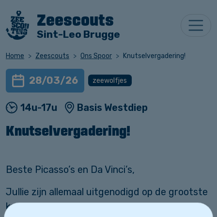
Zeescouts
Sint-Leo Brugge
Home
Zeescouts
Ons Spoor
Knutselvergadering!
28/03/26
zeewolfjes
14u-17u
Basis Westdiep
Knutselvergadering!
Beste Picasso’s en Da Vinci’s,
Jullie zijn allemaal uitgenodigd op de grootste
knutselnamiddag van het jaar op de basis van