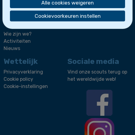
Bootslui
Alle cookies weigeren
De zeescouts maken deel uit van
Scoutsgroep
Cookievoorkeuren instellen
Sint-Leo
.
Wie zijn we?
Activiteiten
Nieuws
Wettelijk
Sociale media
Privacyverklaring
Vind onze scouts terug op
Cookie policy
het wereldwijde web!
Cookie-instellingen