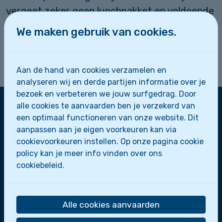
vergeet zeker geen lunchpakket en voldoende
drinken.
We maken gebruik van cookies.
Verdere info vinden jullie in de brief
Aan de hand van cookies verzamelen en
analyseren wij en derde partijen informatie over je
bezoek en verbeteren we jouw surfgedrag. Door
alle cookies te aanvaarden ben je verzekerd van
een optimaal functioneren van onze website. Dit
Zeescouts Sint-Leo
aanpassen aan je eigen voorkeuren kan via
cookievoorkeuren instellen. Op onze pagina cookie
Zeepaardjes
policy kan je meer info vinden over ons
Zeewolfjes
cookiebeleid.
Zeerobben
Dolfijnen
Scheepsmakkers
Zeeverkenners
Alle cookies aanvaarden
Loodsen