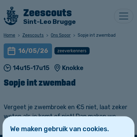
Zeescouts
Sint-Leo Brugge
Home
Zeescouts
Ons Spoor
Sopje int zwembad
16/05/26
zeeverkenners
14u15-17u15
Knokke
Sopje int zwembad
Vergeet je zwembroek en €5 niet, laat zeker
weten als je komt of niet! Dan maken we
samen opnieuw de glijbanen onveilig.
We maken gebruik van cookies.