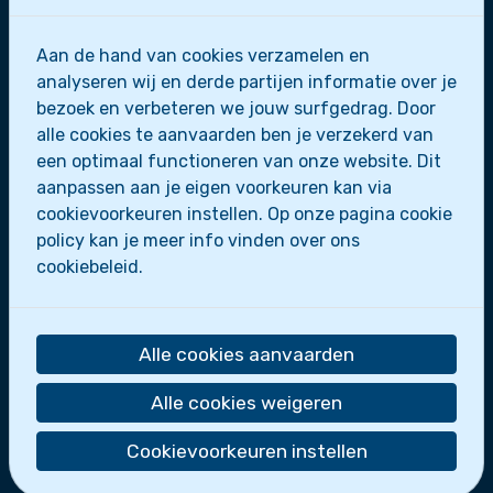
Aan de hand van cookies verzamelen en
Zeescouts Sint-Leo
analyseren wij en derde partijen informatie over je
bezoek en verbeteren we jouw surfgedrag. Door
Zeepaardjes
alle cookies te aanvaarden ben je verzekerd van
Zeewolfjes
een optimaal functioneren van onze website. Dit
Zeerobben
aanpassen aan je eigen voorkeuren kan via
Dolfijnen
cookievoorkeuren instellen. Op onze pagina cookie
Scheepsmakkers
policy kan je meer info vinden over ons
Zeeverkenners
cookiebeleid.
Loodsen
Bootslui
De zeescouts maken deel uit van
Scoutsgroep
Alle cookies aanvaarden
Sint-Leo
.
Alle cookies weigeren
Wie zijn we?
Activiteiten
Cookievoorkeuren instellen
Nieuws