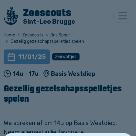
Zeescouts
Sint-Leo Brugge
Home
Zeescouts
Ons Spoor
Gezellig gezelschapsspelletjes spelen
11/01/25
zeewolfjes
14u - 17u
Basis Westdiep
Gezellig gezelschapsspelletjes
spelen
We spreken af om 14u op Basis Westdiep.
Neem allemaal jullie favoriete