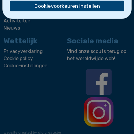
Sint-Leo
.
Cookievoorkeuren instellen
Wie zijn we?
Activiteiten
Nieuws
Wettelijk
Sociale media
Privacyverklaring
Vind onze scouts terug op
Cookie policy
het wereldwijde web!
Cookie-instellingen
website created by digicreate.be