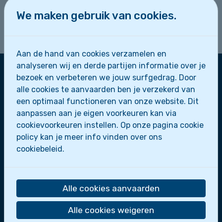
gezelschapsspelletje mee. We maken er samen
We maken gebruik van cookies.
een leuke namiddag van! We sluiten de
vergadering af om 17u.
Aan de hand van cookies verzamelen en
analyseren wij en derde partijen informatie over je
bezoek en verbeteren we jouw surfgedrag. Door
alle cookies te aanvaarden ben je verzekerd van
Zeescouts Sint-Leo
een optimaal functioneren van onze website. Dit
Zeepaardjes
aanpassen aan je eigen voorkeuren kan via
Zeewolfjes
cookievoorkeuren instellen. Op onze pagina cookie
Zeerobben
policy kan je meer info vinden over ons
Dolfijnen
cookiebeleid.
Scheepsmakkers
Zeeverkenners
Loodsen
Alle cookies aanvaarden
Bootslui
Alle cookies weigeren
De zeescouts maken deel uit van
Scoutsgroep