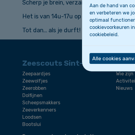
Scherp je brein, verzamel je dapperste vr
Aan de hand van coo
en verbeteren we jo
Het is van 14u-17u op de basis en je mag
optimaal functioner
cookievoorkeuren in
Tot dan… als je durft!
cookiebeleid.
Alle cookies aan
Zeescouts Sint-Leo
Zeepaardjes
Wie zijn
Zeewolfjes
Activite
Zeerobben
Nieuws
Dolfijnen
Scheepsmakkers
Zeeverkenners
Loodsen
Bootslui