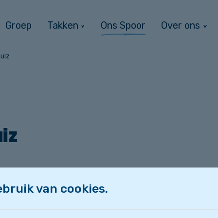
Groep
Takken
Ons Spoor
Over ons
uiz
iz
een angstaanjagend leuke Halloweenquiz!
bruik van cookies.
dsels en veel gelach — misschien zelfs een schri