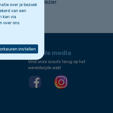
d vol spanning en plezier.
atie over je bezoek
zekerd van een
n kan via
en over ons
rkeuren instellen
Sociale media
Vind onze scouts terug op het
wereldwijde web!