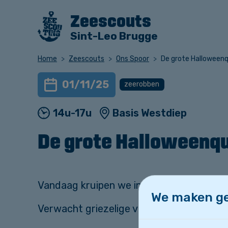
Zeescouts
Sint-Leo Brugge
Home
Zeescouts
Ons Spoor
De grote Halloweenq
01/11/25
zeerobben
14u-17u
Basis Westdiep
De grote Halloweenqu
Vandaag kruipen we in het duister voor 
We maken ge
Verwacht griezelige vragen, duistere raa