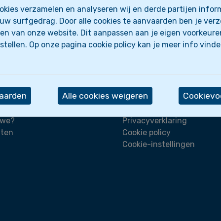
ienden en vriendinnen en wees klaar voor een avon
kies verzamelen en analyseren wij en derde partijen inform
uw surfgedrag. Door alle cookies te aanvaarden ben je ver
 verkleed komen in je beste halloweencostume.
en van onze website. Dit aanpassen aan je eigen voorkeure
stellen. Op onze pagina cookie policy kan je meer info vind
vaarden
Alle cookies weigeren
Cookievoo
Wettelijk
 we?
Privacyverklaring
iten
Cookie policy
Cookie-instellingen