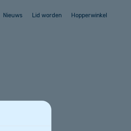
Nieuws
Lid worden
Hopperwinkel
kmoment of twee.