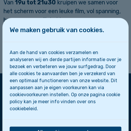
Van
19u tot 21u30
kruipen we samen voor
het scherm voor een leuke film, vol spanning,
humor en gezelligheid.
We maken gebruik van cookies.
Je mag gerust een snack meenemen om van
te genieten tijdens de film.
Aan de hand van cookies verzamelen en
Kom gezellig mee kijken en maak je klaar voor
analyseren wij en derde partijen informatie over je
een fijne avond!
bezoek en verbeteren we jouw surfgedrag. Door
alle cookies te aanvaarden ben je verzekerd van
een optimaal functioneren van onze website. Dit
aanpassen aan je eigen voorkeuren kan via
cookievoorkeuren instellen. Op onze pagina cookie
Zeescouts Sint-Leo
policy kan je meer info vinden over ons
Zeepaardjes
cookiebeleid.
Zeewolfjes
Zeerobben
Dolfijnen