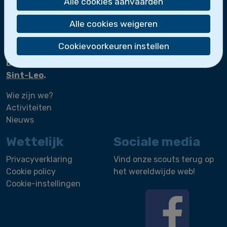
Alle cookies aanvaarden
Scheepsmakkers
Zeeverkenners
Alle cookies weigeren
Loodsen
Bootslui
Cookievoorkeuren instellen
De zeescouts maken deel uit van
Scoutsgroep
Sint-Leo
.
Wie zijn we?
Activiteiten
Nieuws
Wettelijk
Sociale media
Privacyverklaring
Vind onze scouts terug op
Cookie policy
het wereldwijde web!
Cookie-instellingen