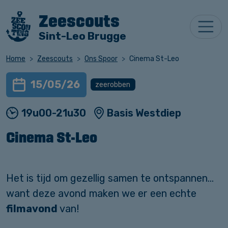
Zeescouts
Sint-Leo Brugge
Home
Zeescouts
Ons Spoor
Cinema St-Leo
15/05/26
zeerobben
19u00-21u30
Basis Westdiep
Cinema St-Leo
Het is tijd om gezellig samen te ontspannen…
want deze avond maken we er een echte
filmavond
van!