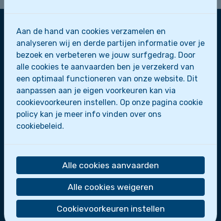
Aan de hand van cookies verzamelen en
analyseren wij en derde partijen informatie over je
Zeescouts Sint-Leo
bezoek en verbeteren we jouw surfgedrag. Door
Zeepaardjes
alle cookies te aanvaarden ben je verzekerd van
Zeewolfjes
een optimaal functioneren van onze website. Dit
Zeerobben
aanpassen aan je eigen voorkeuren kan via
Dolfijnen
cookievoorkeuren instellen. Op onze pagina cookie
Scheepsmakkers
policy kan je meer info vinden over ons
Zeeverkenners
cookiebeleid.
Loodsen
Bootslui
Alle cookies aanvaarden
De zeescouts maken deel uit van
Scoutsgroep
Sint-Leo
.
Alle cookies weigeren
Wie zijn we?
Cookievoorkeuren instellen
Activiteiten