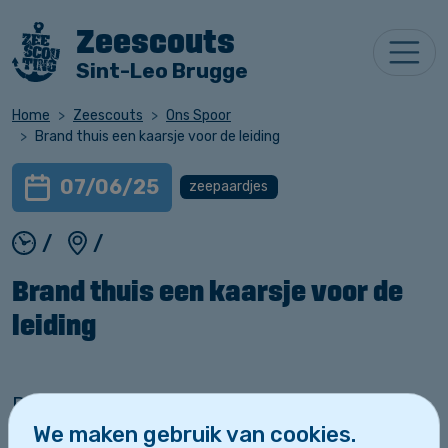
Zeescouts
Sint-Leo Brugge
Home
Zeescouts
Ons Spoor
Brand thuis een kaarsje voor de leiding
07/06/25
zeepaardjes
/
/
Brand thuis een kaarsje voor de
leiding
De leiding heeft examens dus er is deze week
We maken gebruik van cookies.
geen vergadering. Tot volgende week!