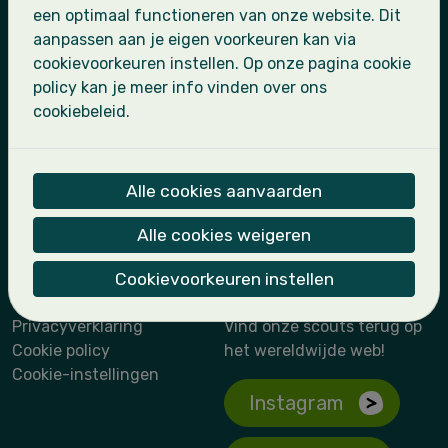
Kapoenen
een optimaal functioneren van onze website. Dit
Wouters
aanpassen aan je eigen voorkeuren kan via
Jonggivers
cookievoorkeuren instellen. Op onze pagina cookie
Givers
policy kan je meer info vinden over ons
Jin
cookiebeleid.
De landscouts maken deel uit van
Scoutsgroep
Sint-Leo
.
Alle cookies aanvaarden
Wie zijn we?
Activiteiten
Alle cookies weigeren
Nieuws
Cookievoorkeuren instellen
Wettelijk
Sociale media
Privacyverklaring
Vind onze scouts terug op
Cookie policy
het wereldwijde web!
Cookie-instellingen
Instagram