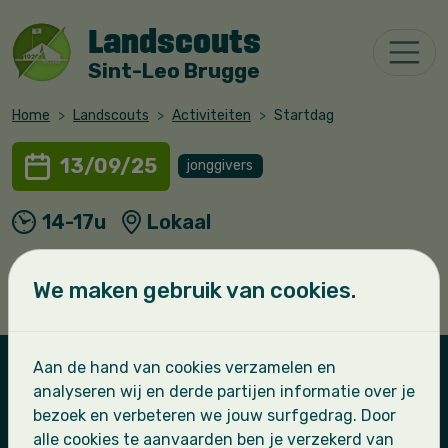
Landscouts
Sint-Leo Brugge
Home
Landscouts
Activiteiten
Startdag
13/09/25
jonggivers
14-17u
Lokaal
Startdag
We maken gebruik van cookies.
Aan de hand van cookies verzamelen en
analyseren wij en derde partijen informatie over je
Landscouts Sint-Leo
bezoek en verbeteren we jouw surfgedrag. Door
alle cookies te aanvaarden ben je verzekerd van