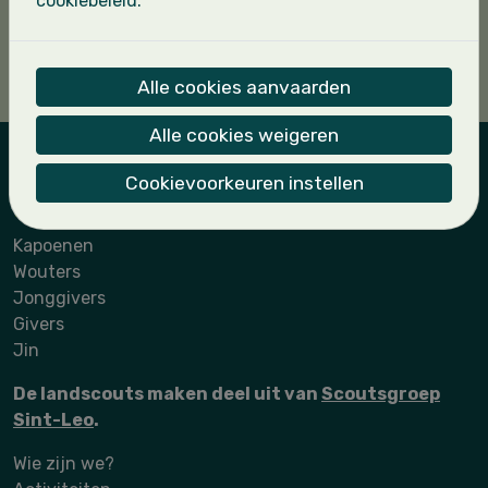
cookiebeleid.
Alle cookies aanvaarden
Alle cookies weigeren
Cookievoorkeuren instellen
Landscouts Sint-Leo
Kapoenen
Wouters
Jonggivers
Givers
Jin
De landscouts maken deel uit van
Scoutsgroep
Sint-Leo
.
Wie zijn we?