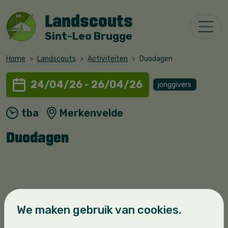
Landscouts
Sint-Leo Brugge
Home
Landscouts
Activiteiten
Duodagen
24/04/26 - 26/04/26
jonggivers
tba
Merkenvelde
Duodagen
Dit weekend is er een tentenweekend voor
We maken gebruik van cookies.
alle 3e jaar jonggivers van in en rond brugge.