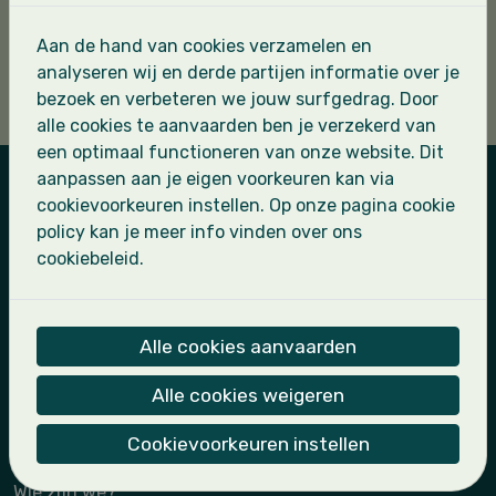
De derdejaars zullen volop kunnen genieten
van kennismaken met hun leeftijdsgenoten.
Aan de hand van cookies verzamelen en
analyseren wij en derde partijen informatie over je
De uitnodiging voor dit weekend zal via mail
bezoek en verbeteren we jouw surfgedrag. Door
worden verstuurd.
alle cookies te aanvaarden ben je verzekerd van
een optimaal functioneren van onze website. Dit
aanpassen aan je eigen voorkeuren kan via
cookievoorkeuren instellen. Op onze pagina cookie
Landscouts Sint-Leo
policy kan je meer info vinden over ons
cookiebeleid.
Kapoenen
Wouters
Jonggivers
Alle cookies aanvaarden
Givers
Jin
Alle cookies weigeren
De landscouts maken deel uit van
Scoutsgroep
Cookievoorkeuren instellen
Sint-Leo
.
Wie zijn we?